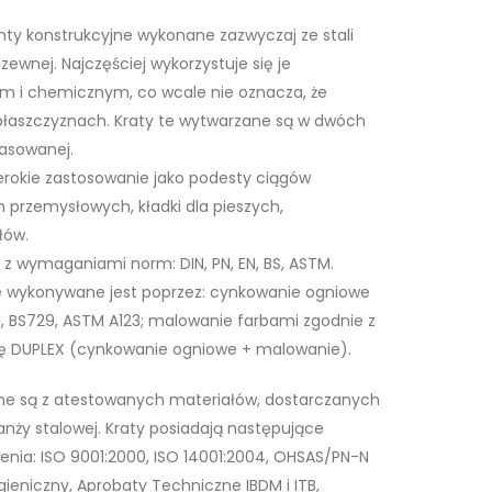
ty konstrukcyjne wykonane zazwyczaj ze stali
zewnej. Najczęściej wykorzystuje się je
 i chemicznym, co wcale nie oznacza, że
 płaszczyznach. Kraty te wytwarzane są w dwóch
rasowanej.
rokie zastosowanie jako podesty ciągów
przemysłowych, kładki dla pieszych,
łów.
z wymaganiami norm: DIN, PN, EN, BS, ASTM.
e wykonywane jest poprzez: cynkowanie ogniowe
, BS729, ASTM A123; malowanie farbami zgodnie z
ę DUPLEX (cynkowanie ogniowe + malowanie).
e są z atestowanych materiałów, dostarczanych
nży stalowej. Kraty posiadają następujące
nienia: ISO 9001:2000, ISO 14001:2004, OHSAS/PN-N
igieniczny, Aprobaty Techniczne IBDM i ITB,