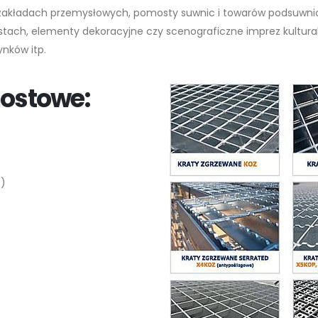
w zakładach przemysłowych, pomosty suwnic i towarów podsuwnic
ostach, elementy dekoracyjne czy scenograficzne imprez kultura
ynków itp.
ostowe:
ć)