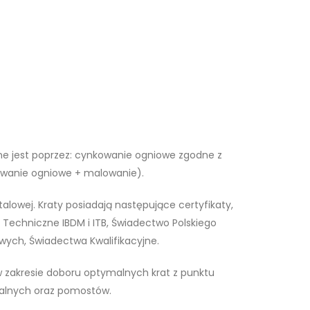
ne jest poprzez: cynkowanie ogniowe zgodne z
owanie ogniowe + malowanie).
owej. Kraty posiadają następujące certyfikaty,
y Techniczne IBDM i ITB, Świadectwo Polskiego
owych, Świadectwa Kwalifikacyjne.
 zakresie doboru optymalnych krat z punktu
iralnych oraz pomostów.