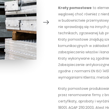
Kraty pomostowe
to elemen
węglowej choć również z nierd
w budownictwie przemysłowym
nie sprawdzają się na innych
technikach, zgrzewanej lub p
Kraty pomostowe znajdują sze
komunikacyjnych w zakładach 
zabezpieczenia włazów i kana
Kraty wykonywane są zgodnie 
Zabezpieczenie antykorozyjn
zgodne z normami EN ISO 1461
wymaganiami Klienta; metod
Kraty pomostowe produkowan
przez renomowane firmy z bra
certyfikaty, aprobaty i wyróż
18001, AQAP 2110:2003, Atest H