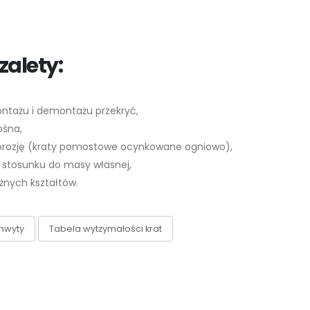
zalety:
ntażu i demontażu przekryć,
ośna,
orozję (kraty pomostowe ocynkowane ogniowo),
stosunku do masy własnej,
żnych kształtów.
hwyty
Tabela wytzymałości krat