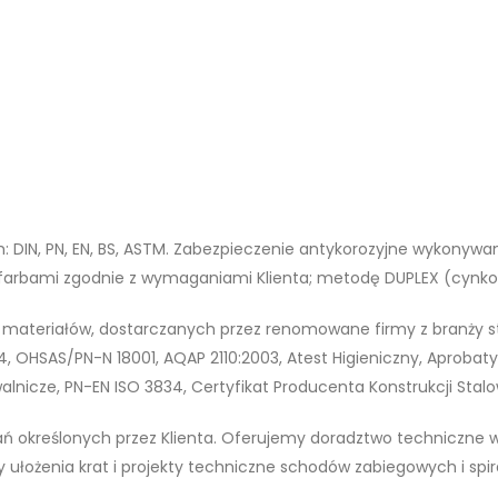
DIN, PN, EN, BS, ASTM. Zabezpieczenie antykorozyjne wykonywa
e farbami zgodnie z wymaganiami Klienta; metodę DUPLEX (cynk
teriałów, dostarczanych przez renomowane firmy z branży stal
04, OHSAS/PN-N 18001, AQAP 2110:2003, Atest Higieniczny, Aprobat
walnicze, PN-EN ISO 3834, Certyfikat Producenta Konstrukcji Stal
określonych przez Klienta. Oferujemy doradztwo techniczne w
 ułożenia krat i projekty techniczne schodów zabiegowych i sp