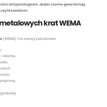
ości antypoślizgowe, dzięki czemu gwarantują
 użytkownikom.
 metalowych krat WEMA
a
(WEMA) ma szereg zastosowań:
,
i włazów,
łowe,
iowych,
szane,
wnętrzne,
ogrodowej,