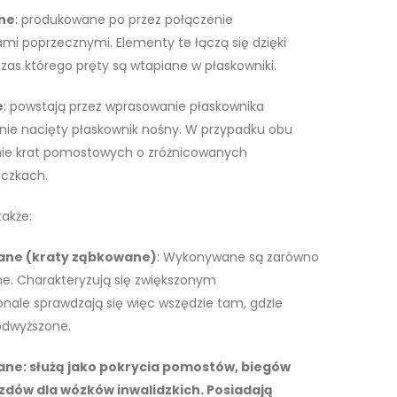
ne
: produkowane po przez połączenie
mi poprzecznymi. Elementy te łączą się dzięki
s którego pręty są wtapiane w płaskowniki.
e
: powstają przez wprasowanie płaskownika
nie nacięty płaskownik nośny. W przypadku obu
anie krat pomostowych o zróżnicowanych
oczkach.
także:
ane (kraty ząbkowane)
: Wykonywane są zarówno
ne. Charakteryzują się zwiększonym
onale sprawdzają się więc wszędzie tam, gdzie
podwyższone.
ne: służą jako pokrycia pomostów, biegów
zdów dla wózków inwalidzkich. Posiadają