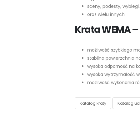
sceny, podesty, wybiegi,
oraz wielu innych.
Krata WEMA – 
możliwość szybkiego mo
stabilna powierzchnia n
wysoka odporność na k
wysoka wytrzymałość w 
możliwość wykonania ró
Katalog kraty
Katalog uc